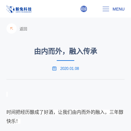
MENU
走进新兔
返回
新兔文化
由内而外，融入传承
新闻动态
2020.01.08
人力资源
主委信箱
联系我们
时间把经历酿成了好酒，
让我们由内而外的融入，
三年醇
0574-85502028
快乐！
admin@xintutop,com