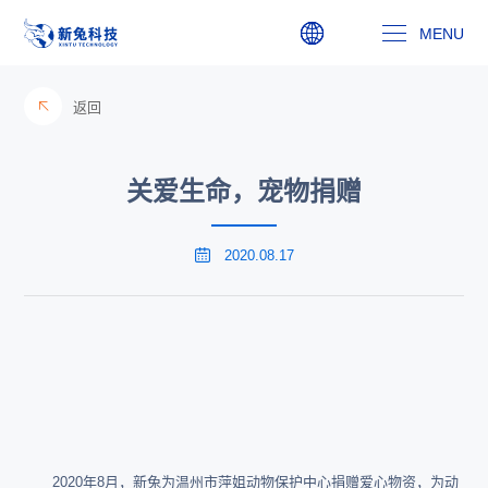
MENU
走进新兔
返回
新兔文化
关爱生命，宠物捐赠
新闻动态
2020.08.17
人力资源
主委信箱
联系我们
0574-85502028
admin@xintutop,com
2020年8月，新兔为温州市萍姐动物保护中心捐赠爱心物资，为动